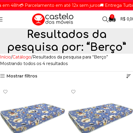
 em 48h
💳 Parcelamento em até 12x sem juros
🚚 Entrega Turbi
0
R$
0,0
Resultados da
pesquisa por: “Berço”
Início
Catálogo
Resultados da pesquisa para “Berço”
Mostrando todos os 4 resultados
Mostrar filtros