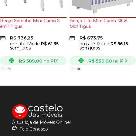
Berço Soninho Mini Cama 3
Berço Life Mini Cama 100%
em 1 Tigus
Mdf Tigus
R$
736,25
R$
673,75
em até
12
x de
R$
61,35
em até
12
x de
R$
56,15
sem juros
sem juros
R$
589,00
R$
539,00
no PIX
no PIX
VER OPÇÕES
VER OPÇÕES
A sua loja de Móveis Online!
Fale Conosco