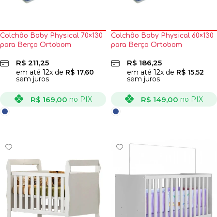
Colchão Baby Physical 70×130
Colchão Baby Physical 60×130
para Berço Ortobom
para Berço Ortobom
R$
211,25
R$
186,25
em até
12
x de
R$
17,60
em até
12
x de
R$
15,52
sem juros
sem juros
R$
169,00
R$
149,00
no PIX
no PIX
VER OPÇÕES
VER OPÇÕES